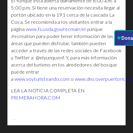
El Yunque está abierta diariamente de 8:00 a.m. a
5:00 p.m. Si tiene una reservación necesita llegar al
portón ubicado en la 191 cerca de la cascada La
Coca. Se recomienda a los visitantes entrar a la
página
www.fs.usda.gov/recmain/el
yunque
/recreation para poder tener información de las
áreas que pueden disfrutar, también pueden
acceder a través de las redes sociales de Facebook
y Twitter a: @elyunquenf. Y, para más información
acerca del turismo en los alrededores del bosque
puede entrar
a
www.voyturisteando.com
o
www.discoverpuertorico.
LEA LA NOTICIA COMPLETA EN
PRIMERAHORA.COM