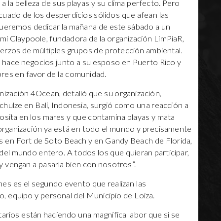
 la belleza de sus playas y su clima perfecto. Pero
cuado de los desperdicios sólidos que afean las
queremos dedicar la mañana de este sábado a un
ami Claypoole, fundadora de la organización LimPiaR,
erzos de múltiples grupos de protección ambiental.
 y hace negocios junto a su esposo en Puerto Rico y
bres en favor de la comunidad.
ganización 4Ocean, detalló que su organización,
ulze en Bali, Indonesia, surgió como una reacción a
posita en los mares y que contamina playas y mata
organización ya está en todo el mundo y precisamente
s en Fort de Soto Beach y en Gandy Beach de Florida,
del mundo entero. A todos los que quieran participar,
y vengan a pasarla bien con nosotros”.
nes es el segundo evento que realizan las
, equipo y personal del Municipio de Loíza.
tarios están haciendo una magnífica labor que si se