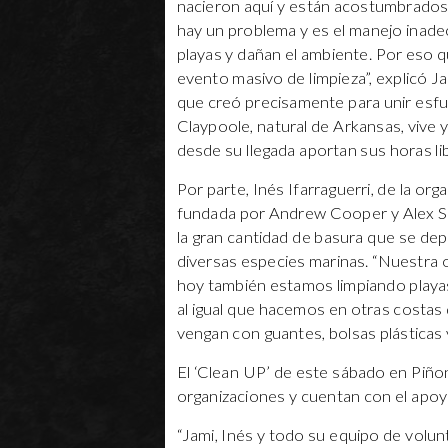
nacieron aquí y están acostumbrados a
hay un problema y es el manejo inade
playas y dañan el ambiente. Por eso 
evento masivo de limpieza”, explicó J
que creó precisamente para unir esfu
Claypoole, natural de Arkansas, vive
desde su llegada aportan sus horas li
Por parte, Inés Ifarraguerri, de la or
fundada por Andrew Cooper y Alex Sch
la gran cantidad de basura que se de
diversas especies marinas. “Nuestra 
hoy también estamos limpiando playa
al igual que hacemos en otras costas 
vengan con guantes, bolsas plásticas 
El ‘Clean UP’ de este sábado en Piño
organizaciones y cuentan con el apoyo
“Jami, Inés y todo su equipo de volun