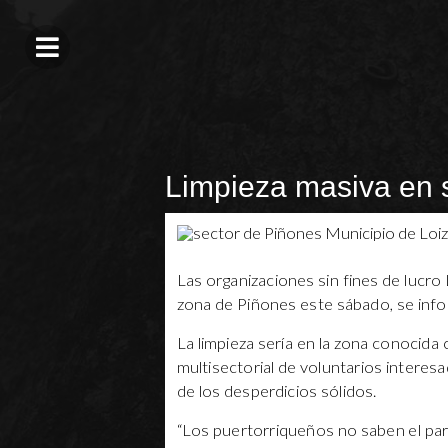
Limpieza masiva en 
Las organizaciones sin fines de lucro
zona de Piñones este sábado, se in
La limpieza sería en la zona conocid
multisectorial de voluntarios interes
de los desperdicios sólidos.
“Los puertorriqueños no saben el par