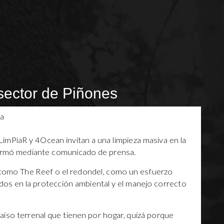
sector de Piñones
 LimPiaR y 4Ocean invitan a una limpieza masiva en la
formó mediante comunicado de prensa.
a como The Reef o el redondel, como un esfuerzo
ados en la protección ambiental y el manejo correcto
aíso terrenal que tienen por hogar, quizá porque