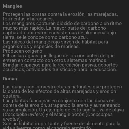
Mangles
Protegen las costas contra la erosión, las marejadas,
tormentas y huracanes.
Los manglares capturan dióxido de carbono a un ritmo
mucho más rápido. La mayor parte del carbono
capturado por estos ecosistemas se almacena bajo
tierra, se le conoce como carbono azul.
Las raíces del mangle rojo sirven de hábitat para
organismos y especies de marinas.
Producen oxígeno
Filtran las aguas que llegan de los ríos antes de que
entren en contacto con otros sistemas marinos.
Brindan espacios para la recreación pasiva, deportes
acuáticos, actividades turísticas y para la educación.
Dunas
Las dunas son infraestructuras naturales que protegen
la costa de los efectos de altas marejadas y erosión
costera.
Las plantas funcionan en conjunto con las dunas en
contra de la erosión, atrapando la arena y aumentando
su acumulación. Un ejemplo de esto son la Uva de playa
(
Coccoloba uvifera
) y el Mangle botón (
Conocarpus
erectus
).
Son un hábitat importante y fuente de alimento para la
vida silvestre como el cangrejo ermitaño.