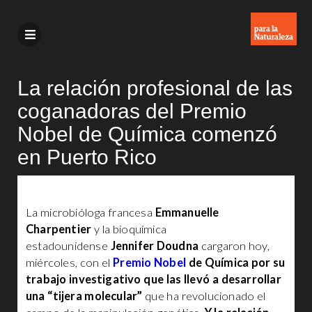
La relación profesional de las
coganadoras del Premio
Nobel de Química comenzó
en Puerto Rico
La microbióloga francesa
Emmanuelle
Charpentier
y la bioquímica
estadounidense
Jennifer Doudna
cargaron hoy,
miércoles, con el
Premio Nobel
de Química
por su
trabajo investigativo que las llevó a desarrollar
una “tijera molecular”
que ha revolucionado el