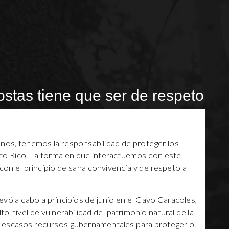
ostas tiene que ser de respeto
anos, tenemos la responsabilidad de proteger los
to Rico. La forma en que interactuemos con este
 con el principio de sana convivencia y de respeto a
evó a cabo a principios de junio en el Cayo Caracoles,
to nivel de vulnerabilidad del patrimonio natural de la
los escasos recursos gubernamentales para protegerlo.