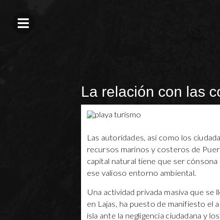
La relación con las c
Las autoridades, así como los ciudad
recursos marinos y costeros de Puer
capital natural tiene que ser cónsona
ese valioso entorno ambiental.
Una actividad privada masiva que se ll
en Lajas, ha puesto de manifiesto el al
isla ante la negligencia ciudadana y 