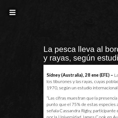
La pesca lleva al bor
y rayas, según estud
Sídney (Australia), 28 ene (EFE) –
La
los tiburones y las rayas, cuyas pob
1970, según un estudio internacional 
“Las cifras muestran que la presencia 
punto que el 75% de estas especies a
señala Cassandra Rigby, participante
por la Universidad James Cook en Aus