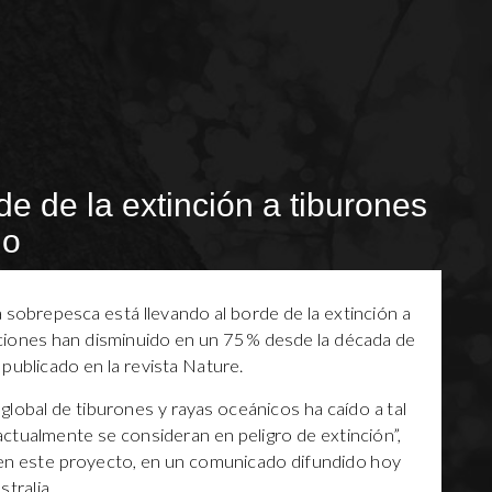
de de la extinción a tiburones
io
 sobrepesca está llevando al borde de la extinción a
laciones han disminuido en un 75% desde la década de
publicado en la revista Nature.
global de tiburones y rayas oceánicos ha caído a tal
ctualmente se consideran en peligro de extinción”,
 en este proyecto, en un comunicado difundido hoy
tralia.