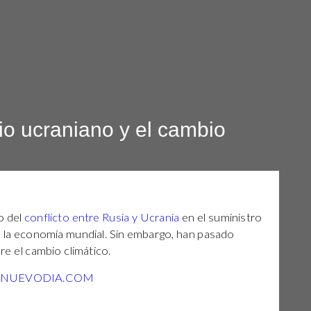
orio ucraniano y el cambio
o del
conflicto entre Rusia y Ucrania
en el suministro
 a la economía mundial. Sin embargo, han pasado
e el cambio climático.
LNUEVODIA.COM