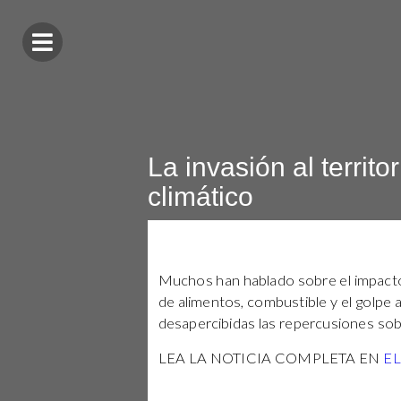
La invasión al territ
climático
Muchos han hablado sobre el impact
de alimentos, combustible y el golpe
desapercibidas las repercusiones sobr
LEA LA NOTICIA COMPLETA EN
E