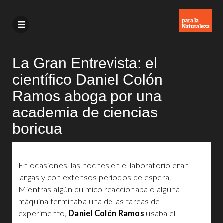
La Gran Entrevista: el
científico Daniel Colón
Ramos aboga por una
academia de ciencias
boricua
En ocasiones, las noches en el laboratorio eran
largas y con extensos períodos de espera.
Mientras algún químico reaccionaba o alguna
máquina terminaba una de las tareas del
experimento,
Daniel Colón Ramos
usaba el