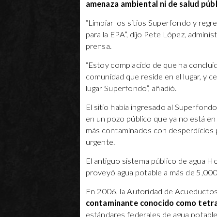
amenaza ambiental ni de salud públ
“Limpiar los sitios Superfondo y regr
para la EPA”, dijo Pete López, admini
prensa.
“Estoy complacido de que ha concluido
comunidad que reside en el lugar, y c
lugar Superfondo”, añadió.
El sitio había ingresado al Superfond
en un pozo público que ya no está en
más contaminados con desperdicios pel
urgente.
El antiguo sistema público de agua H
proveyó agua potable a más de 5,00
En 2006, la Autoridad de Acueductos 
contaminante conocido como tetra
estándares federales de agua potable.