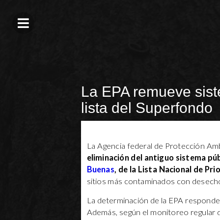
La EPA remueve sist
lista del Superfondo
La Agencia federal de Protección Amb
eliminación del antiguo sistema pú
Buenas
, de la Lista Nacional de Pr
sitios más contaminados con desecho
La determinación de la EPA responde
Además, según el monitoreo regular de