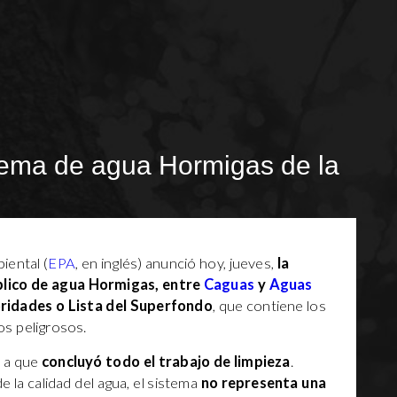
ema de agua Hormigas de la
iental (
EPA
, en inglés) anunció hoy, jueves,
la
blico de agua Hormigas, entre
Caguas
y
Aguas
ioridades o Lista del Superfondo
, que contiene los
s peligrosos.
 a que
concluyó todo el trabajo de limpieza
.
 la calidad del agua, el sistema
no representa una