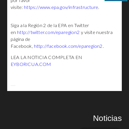
por favor
visite:
https://www.epa.gov/infrastructure
.
Siga a la Región 2 de la EPA en Twitter
en
http://twitter.com/eparegion2
y visite nuestra
página de
Facebook,
http://facebook.com/eparegion2
.
LEA LA NOTICIA COMPLETA EN
EYBORICUA.COM
Noticias