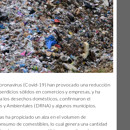
oronavirus (Covid-19) han provocado una reducción
perdicios sólidos en comercios y empresas, y ha
 a los desechos domésticos, confirmaron el
 y Ambientales (DRNA) y algunos municipios.
sas ha propiciado un alza en el volumen de
consumo de comestibles, lo cual genera una cantidad