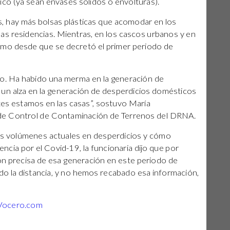
co (ya sean envases sólidos o envolturas).
s, hay más bolsas plásticas que acomodar en los
as residencias. Mientras, en los cascos urbanos y en
imo desde que se decretó el primer periodo de
o. Ha habido una merma en la generación de
 un alza en la generación de desperdicios domésticos
tes estamos en las casas”, sostuvo María
 de Control de Contaminación de Terrenos del DRNA.
s volúmenes actuales en desperdicios y cómo
cia por el Covid-19, la funcionaria dijo que por
ón precisa de esa generación en este periodo de
 la distancia, y no hemos recabado esa información,
Vocero.com