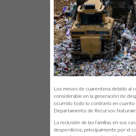
Los meses de cuarentena debido al c
considerable en la generación de des
ocurrido todo lo contrario en cuanto
Departamento de Recursos Naturales
La reclusión de las familias en sus ca
desperdicios, principalmente por el 