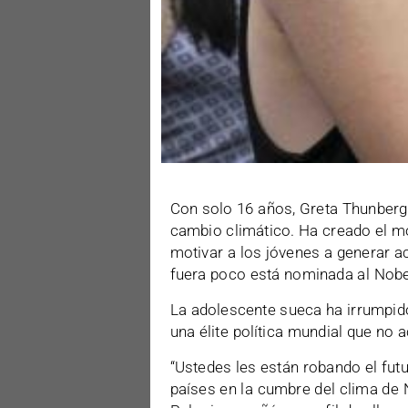
Con solo 16 años, Greta Thunberg 
cambio climático. Ha creado el mo
motivar a los jóvenes a generar a
fuera poco está nominada al Nobel
La adolescente sueca ha irrumpido
una élite política mundial que no 
“Ustedes les están robando el futur
países en la cumbre del clima de