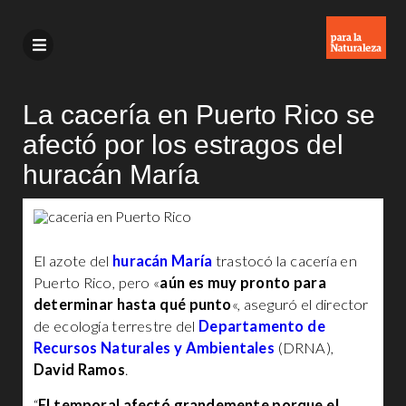
La cacería en Puerto Rico se
afectó por los estragos del
huracán María
El azote del
huracán María
trastocó la cacería en
Puerto Rico, pero «
aún es muy pronto para
determinar hasta qué punto
«, aseguró el director
de ecología terrestre del
Departamento de
Recursos Naturales y Ambientales
(DRNA),
David Ramos
.
“
El temporal afectó grandemente porque el