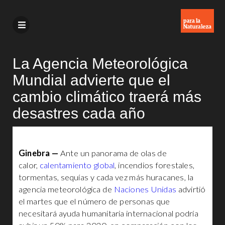
La Agencia Meteorológica
Mundial advierte que el
cambio climático traerá más
desastres cada año
Ginebra —
Ante un panorama de olas de
calor,
calentamiento global
, incendios forestales,
tormentas, sequías y cada vez más huracanes, la
agencia meteorológica de
Naciones Unidas
advirtió
el martes que el número de personas que
necesitará ayuda humanitaria internacional podría