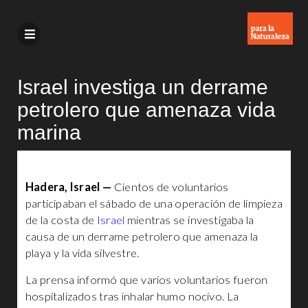
Israel investiga un derrame
petrolero que amenaza vida
marina
Hadera, Israel —
Cientos de voluntarios
participaban el sábado de una operación de limpieza
de la costa de
Israel
mientras se investigaba la
causa de un derrame petrolero que amenaza la
playa y la vida silvestre.
La prensa informó que varios voluntarios fueron
hospitalizados tras inhalar humo nocivo. La