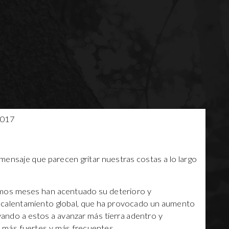
ensaje que parecen gritar nuestras costas a lo largo
imos meses han acentuado su deterioro y
el calentamiento global, que ha provocado un aumento
vando a estos a avanzar más tierra adentro y
 más fuertes y más frecuentes.