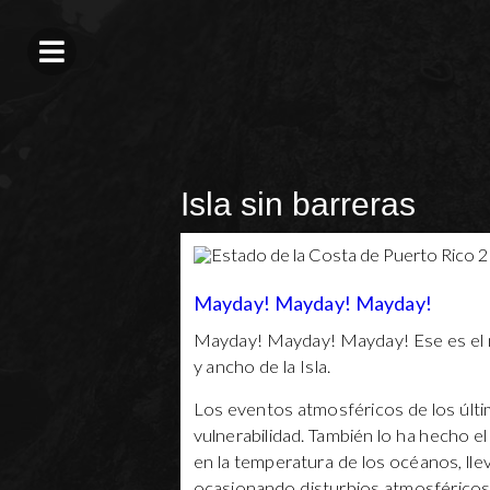
Isla sin barreras
Mayday! Mayday! Mayday!
Mayday! Mayday! Mayday! Ese es el m
y ancho de la Isla.
Los eventos atmosféricos de los últ
vulnerabilidad. También lo ha hecho 
en la temperatura de los océanos, lle
ocasionando disturbios atmosféricos