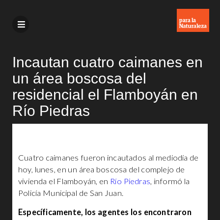
Incautan cuatro caimanes en
un área boscosa del
residencial el Flamboyán en
Río Piedras
Cuatro caimanes fueron incautados al mediodía de
hoy, lunes, en un área boscosa del complejo de
vivienda el Flamboyán, en
Río Piedras
, informó la
Policía Municipal de San Juan.
Específicamente, los agentes los encontraron