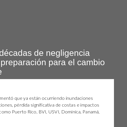
décadas de negligencia
 preparación para el cambio
e
cumentó que ya están ocurriendo inundaciones
ones, pérdida significativa de costas e impactos
 como Puerto Rico, BVI, USVI, Dominica, Panamá,