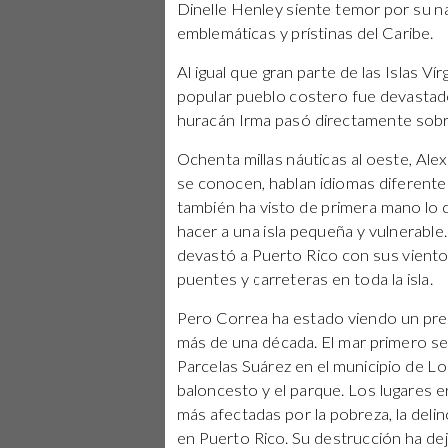
Dinelle Henley siente temor por su n
emblemáticas y prístinas del Caribe.
Al igual que gran parte de las Islas Vír
popular pueblo costero fue devastado
huracán Irma pasó directamente sobre 
Ochenta millas náuticas al oeste, Alex
se conocen, hablan idiomas diferente
también ha visto de primera mano lo q
hacer a una isla pequeña y vulnerabl
devastó a Puerto Rico con sus vientos
puentes y carreteras en toda la isla.
Pero Correa ha estado viendo un pre
más de una década. El mar primero se 
Parcelas Suárez en el municipio de Loí
baloncesto y el parque. Los lugares e
más afectadas por la pobreza, la delinc
en Puerto Rico. Su destrucción ha de