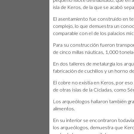
pequeño islote deshabitado, que en a
isla de Keros, de la que se acabó sep
El asentamiento fue construido en te
complejo, lo que demuestra un conoci
comparable con el de los palacios mi
Para su construcción fueron transport
de cinco millas náuticas, 1,000 tonela
En dos talleres de metalurgia los arq
fabricación de cuchillos y un horno de
El cobre no existía en Keros, por es
de otras islas de la Cícladas, como Sér
Los arqueólogos hallaron también gran
alimentos.
En su interior se encontraron todavía
los arqueólogos, demuestra que Kero