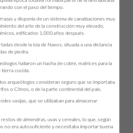
quella época todavía formaba parte de la deshabitada
arando con el paso del tiempo.
rrazas y disponía de un sistema de canalizaciones muy
miento del arte de la construcción muy elevado,
cénicos, edificados 1,000 años después.
adas desde la isla de Naxos, situada a una distancia
das de piedra.
ueólogos hallaron un hacha de cobre, matrices para la
 tierra cocida.
o los arqueólogos consideran seguro que se importaba
ifos o Citnos, o de la parte continental del país.
des vasijas, que se utilizaban para almacenar
 restos de almendras, uvas y cereales, lo que, según
s no era autosuficiente y necesitaba importar buena