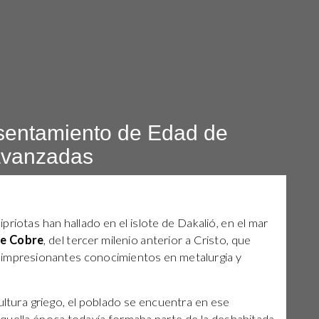
sentamiento de Edad de
avanzadas
riotas han hallado en el islote de Dakalió, en el mar
de Cobre
, del tercer milenio anterior a Cristo, que
 impresionantes conocimientos en metalurgia y
ltura griego, el poblado se encuentra en ese