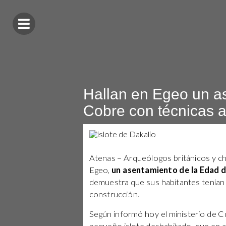
Hallan en Egeo un a
Cobre con técnicas 
Atenas – Arqueólogos británicos y chip
Egeo,
un asentamiento de la Edad 
demuestra que sus habitantes tenían
construcción.
Según informó hoy el ministerio de Cu