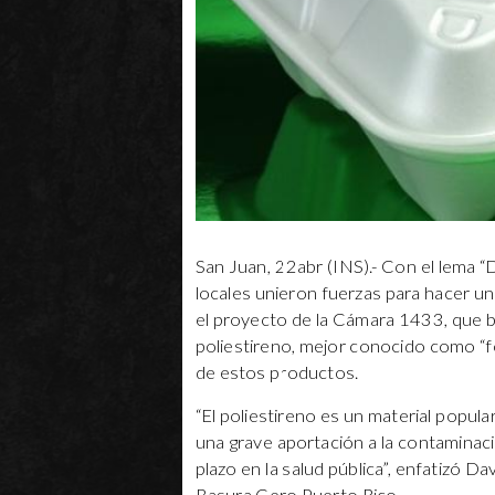
San Juan, 22abr (INS).- Con el lema “
locales unieron fuerzas para hacer u
el proyecto de la Cámara 1433, que b
poliestireno, mejor conocido como “fo
de estos productos.
“El poliestireno es un material popul
una grave aportación a la contaminaci
plazo en la salud pública”, enfatizó Da