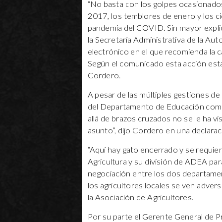
“No basta con los golpes ocasionados
2017, los temblores de enero y los ci
pandemia del COVID. Sin mayor explic
la Secretaría Administrativa de la Au
electrónico en el que recomienda la
Según el comunicado esta acción esta
Cordero.
A pesar de las múltiples gestiones de
del Departamento de Educación como
allá de brazos cruzados no se le ha vi
asunto”, dijo Cordero en una declaraci
“Aquí hay gato encerrado y se requier
Agricultura y su división de ADEA pa
negociación entre los dos departam
los agricultores locales se ven adv
la Asociación de Agricultores.
Por su parte el Gerente General de 