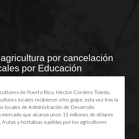
 agricultura por cancelación
cales por Educación
ricultores de Puerto Rico, Héctor Cordero Toledo,
ltores locales recibieron otro golpe, esta vez tras la
s locales de Administración de Desarrollo
 mercado que alcanza unos 15 millones de dólares
 frutas y hortalizas suplidas por los agricultores