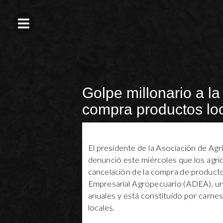
Golpe millonario a la
compra productos lo
El presidente de la Asociación de Ag
denunció este miércoles que los agricu
cancelación de la compra de producto
Empresarial Agropecuario (ADEA), un
anuales y está constituido por carnes,
locales.