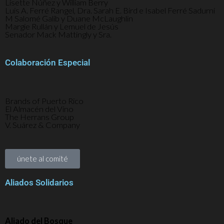
Lisette Núñez y William Berry
Luis A. Ferré Rangel, Dra. Sarah E. Bird e Isabel Ferré Sadurní
M Salomé Galib y Duane McLaughlin
Margie Rullán y Lemuel de Jesús
Senador Mack Mattingly y Sra.
Colaboración Especial
Brands of Puerto Rico
El Almacén del Vino
The Herrans Group
V. Suárez & Company
únete al comité
Aliados Solidarios
Aliado del Bosque