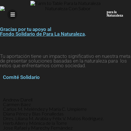
Gracias por tu apoyo al
Fondo Solidario de Para La Naturaleza
.
Tu aportación tiene un impacto significativo en nuestra meta
de presentar soluciones basadas en la naturaleza para los
retos que enfrentamos como sociedad.
Comité Solidario
Andrew Darell
Carmen Báez
Carlos M. Meléndez y María C. Umpierre
Diana Pérez y Blas Fonalledas
Dres. Liliana M. Arabía y Félix V. Matos Rodríguez.
Herb Allen y Mónica de la Torre
Jose Rafael y Marechy Fernández