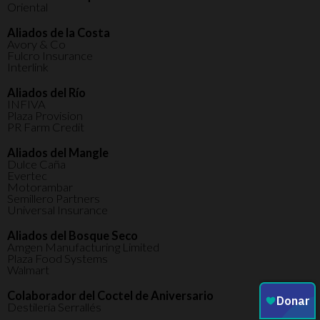
Oriental
Aliados de la Costa
Avory & Co
Fulcro Insurance
Interlink
Aliados del Río
INFIVA
Plaza Provision
PR Farm Credit
Aliados del Mangle
Dulce Caña
Evertec
Motorambar
Semillero Partners
Universal Insurance
Aliados del Bosque Seco
Amgen Manufacturing Limited
Plaza Food Systems
Walmart
Colaborador del Coctel de Aniversario
Destilería Serrallés