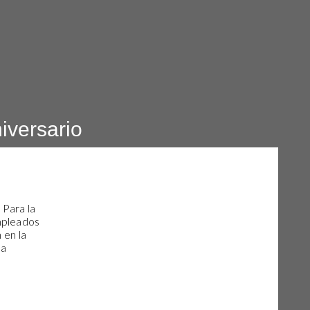
iversario
 Para la
mpleados
 en la
la