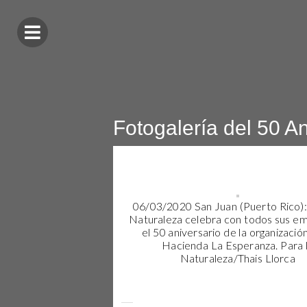
Fotogalería del 50 An
06/03/2020 San Juan (Puerto Rico):
Naturaleza celebra con todos sus e
el 50 aniversario de la organización
Hacienda La Esperanza. Para 
Naturaleza/Thais Llorca