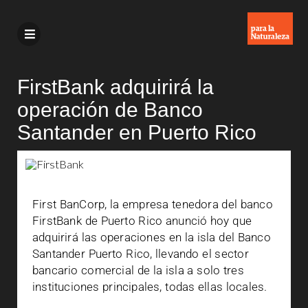
FirstBank adquirirá la
operación de Banco
Santander en Puerto Rico
First BanCorp, la empresa tenedora del banco
FirstBank de Puerto Rico anunció hoy que
adquirirá las operaciones en la isla del Banco
Santander Puerto Rico, llevando el sector
bancario comercial de la isla a solo tres
instituciones principales, todas ellas locales.