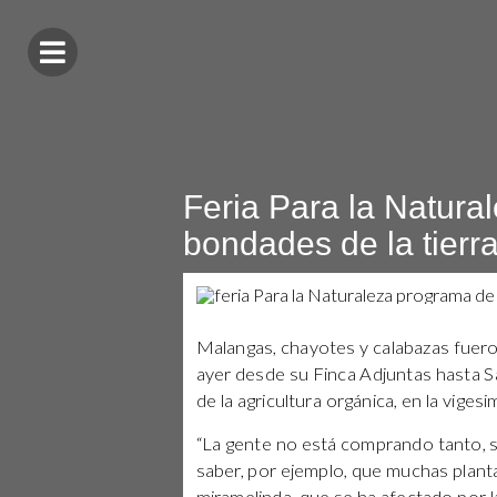
Feria Para la Natura
bondades de la tierr
Malangas, chayotes y calabazas fuer
ayer desde su Finca Adjuntas hasta 
de la agricultura orgánica, en la vige
“La gente no está comprando tanto, 
saber, por ejemplo, que muchas plant