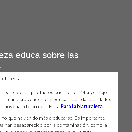
leza educa sobre las
a
on parte de los productos que Nelson Munge trajo
San Juan para venderlos y educar sobre las bondades
simonovena edición de la Feria
Para la Naturaleza
.
sino que ha venido más a educarse. Es importante
as han desaparecido por la contaminación, como la