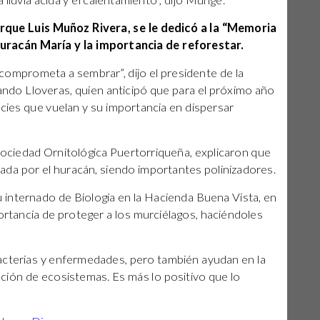
 lluvia ácida y el calentamiento”, dijo Munge.
Parque Luis Muñoz Rivera, se le dedicó a la “Memoria
huracán María y la importancia de reforestar.
omprometa a sembrar”, dijo el presidente de la
ando Lloveras, quien anticipó que para el próximo año
ecies que vuelan y su importancia en dispersar
 Sociedad Ornitológica Puertorriqueña, explicaron que
ada por el huracán, siendo importantes polinizadores.
 internado de Biología en la Hacienda Buena Vista, en
portancia de proteger a los murciélagos, haciéndoles
acterias y enfermedades, pero también ayudan en la
ración de ecosistemas. Es más lo positivo que lo