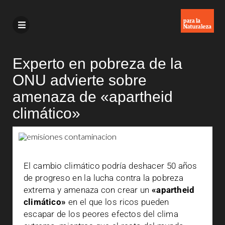
Experto en pobreza de la
ONU advierte sobre
amenaza de «apartheid
climático»
El cambio climático podría deshacer 50 años
de progreso en la lucha contra la pobreza
extrema y amenaza con crear un
«apartheid
climático»
en el que los ricos pueden
escapar de los peores efectos del clima