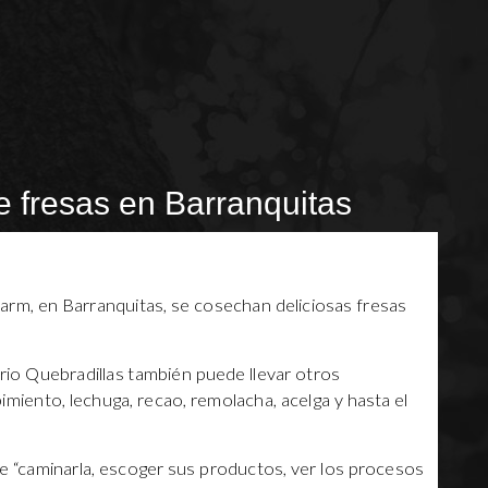
e fresas en Barranquitas
arm, en Barranquitas, se cosechan deliciosas fresas
arrio Quebradillas también puede llevar otros
miento, lechuga, recao, remolacha, acelga y hasta el
de “caminarla, escoger sus productos, ver los procesos