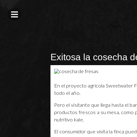
Exitosa la cosecha d
En el proyecto agrícola Sweetwater F
todo el año.
Pero el visitante que llega hasta el b
productos frescos a su mesa, como pi
nutritivo kale.
El consumidor que visita la finca pue