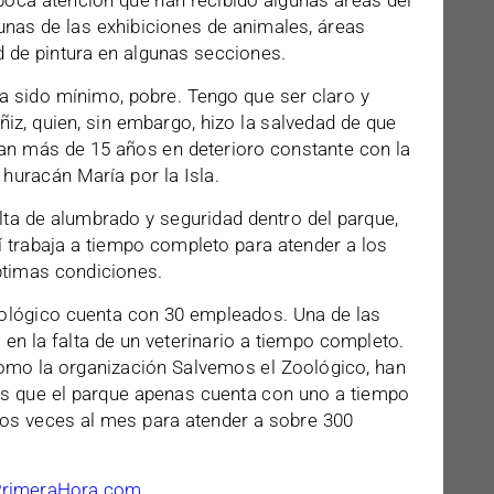
 poca atención que han recibido algunas áreas del
unas de las exhibiciones de animales, áreas
 de pintura en algunas secciones.
a sido mínimo, pobre. Tengo que ser claro y
ñiz, quien, sin embargo, hizo la salvedad de que
van más de 15 años en deterioro constante con la
 huracán María por la Isla.
lta de alumbrado y seguridad dentro del parque,
í trabaja a tiempo completo para atender a los
ptimas condiciones.
zoológico cuenta con 30 empleados. Una de las
en la falta de un veterinario a tiempo completo.
como la organización Salvemos el Zoológico, han
s que el parque apenas cuenta con uno a tiempo
dos veces al mes para atender a sobre 300
PrimeraHora.com