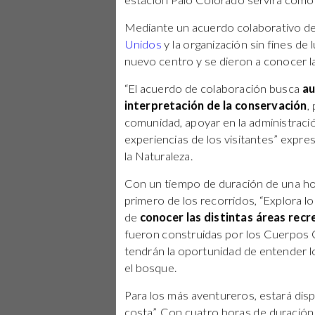
estación Palo Colorado servirá como 
Mediante un acuerdo colaborativo de
Unidos
y la organización sin fines de 
nuevo centro y se dieron a conocer la
“El acuerdo de colaboración busca
au
interpretación de la conservación
,
comunidad, apoyar en la administración
experiencias de los visitantes” expr
la Naturaleza.
Con un tiempo de duración de una hor
primero de los recorridos, “Explora lo
de
conocer las distintas áreas recr
fueron construidas por los Cuerpos Ci
tendrán la oportunidad de entender l
el bosque.
Para los más aventureros, estará disp
costa”. Con cuatro horas de duración,