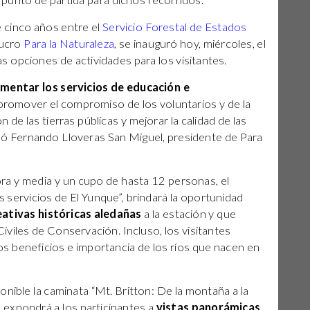
punto de partida para dichos recorridos.
 cinco años entre el
Servicio Forestal de Estados
lucro
Para la Naturaleza
, se inauguró hoy, miércoles, el
s opciones de actividades para los visitantes.
mentar los servicios de educación e
 promover el compromiso de los voluntarios y de la
 de las tierras públicas y mejorar la calidad de las
esó Fernando Lloveras San Miguel, presidente de Para
a y media y un cupo de hasta 12 personas, el
s servicios de El Yunque”, brindará la oportunidad
eativas históricas aledañas
a la estación y que
viles de Conservación. Incluso, los visitantes
os beneficios e importancia de los ríos que nacen en
onible la caminata “Mt. Britton: De la montaña a la
 expondrá a los participantes a
vistas panorámicas