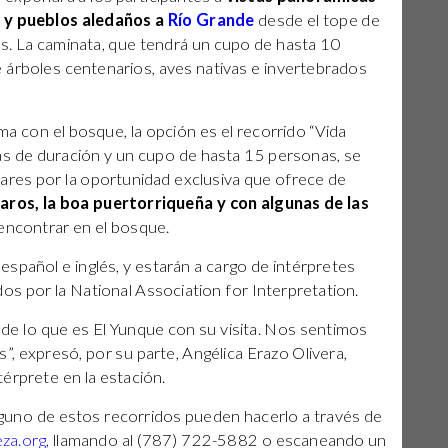
e
y pueblos aledaños a
Río Grande
desde el tope de
s. La caminata, que tendrá un cupo de hasta 10
 árboles centenarios, aves nativas e invertebrados
ma con el bosque, la opción es el recorrido “Vida
s de duración y un cupo de hasta 15 personas, se
res por la oportunidad exclusiva que ofrece de
ros, la boa puertorriqueña y con algunas de las
encontrar en el bosque.
spañol e inglés, y estarán a cargo de intérpretes
dos por la National Association for Interpretation.
o de lo que es El Yunque con su visita. Nos sentimos
, expresó, por su parte, Angélica Erazo Olivera,
érprete en la estación.
guno de estos recorridos pueden hacerlo a través de
eza.org
, llamando al (787) 722-5882 o escaneando un