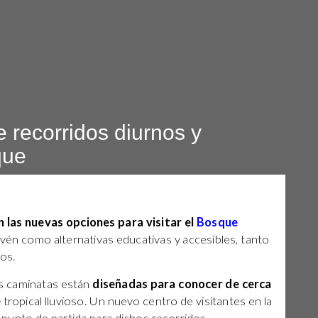
 recorridos diurnos y
que
 las nuevas opciones para visitar el
Bosque
revén como alternativas educativas y accesibles, tanto
os.
as caminatas están
diseñadas para conocer de cerca
e
tropical lluvioso. Un nuevo centro de visitantes en la