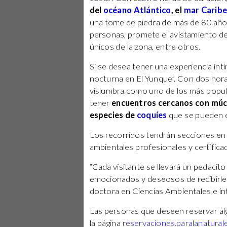
del
océano Atlántico
, el
mar Carib
una torre de piedra de más de 80 año
personas, promete el avistamiento de
únicos de la zona, entre otros.
Si se desea tener una experiencia ínti
nocturna en El Yunque”. Con dos hora
vislumbra como uno de los más popula
tener
encuentros cercanos con múca
especies de
coquíes
que se pueden 
Los recorridos tendrán secciones en e
ambientales profesionales y certifica
“Cada visitante se llevará un pedacit
emocionados y deseosos de recibirles”
doctora en Ciencias Ambientales e int
Las personas que deseen reservar al
la página
reservaciones.paralanatural