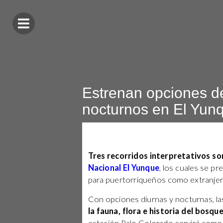
Estrenan opciones de
nocturnos en El Yun
Tres recorridos interpretativos son
Nacional El Yunque
, los cuales se p
para puertorriqueños como extranjer
Con opciones diurnas y nocturnas, l
la fauna, flora e historia del bosqu