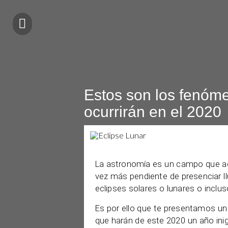
Estos son los fenóm
ocurrirán en el 2020
La astronomía es un campo que ad
vez más pendiente de presenciar llu
eclipses solares o lunares o inclu
Es por ello que te presentamos un
que harán de este 2020 un año inig