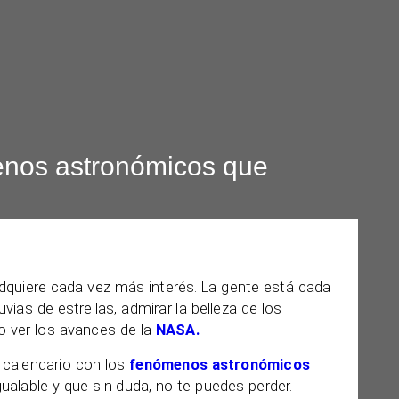
enos astronómicos que
quiere cada vez más interés. La gente está cada
vias de estrellas, admirar la belleza de los
so ver los avances de la
NASA.
 calendario con los
fenómenos astronómicos
ualable y que sin duda, no te puedes perder.