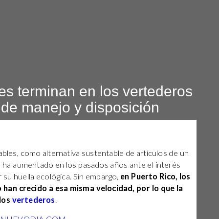
s terminan en los vertederos
s de manejo y disposición
les, como alternativa sustentable de artículos de un
a, ha aumentado en los pasados años ante el interés
 su huella ecológica. Sin embargo,
en Puerto Rico, los
o han crecido a esa misma velocidad, por lo que la
 los
vertederos
.