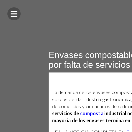
Envases compostable
por falta de servicio
La demanda de los envases compostab
solo uso en la industria gastronómic
de comercios y ciudadanos de reducir
servicios de
composta
industrial n
mayoría de los envases termina en