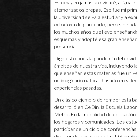
Esa imagen jamás la olvidaré, al igual
atemorizados prepas. Ese fue mi prime
la universidad se va a estudiar y a e
ortodoxa de plantearlo, pero sin duda
los muchos años que llevo enseñando
esquemas y adopté esa gran enseñanz
presencial.
Digo esto pues la pandemia del covid-
ámbitos de nuestra vida, incluyendo l
que enseñan estas materias fue un ve
un imaginario natural, basado en víde
experiencias pasadas.
Un clásico ejemplo de romper esta ba
desarrolló en CeDin, la Escuela Labor
Metro. En la modalidad de educación r
los hogares y comunidades. Los estud
participar de un ciclo de conferencias
director del herbario de la UPR en Rí