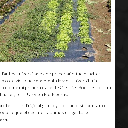
iantes universitarios de primer año fue el haber
bio de vida que representa la vida universitaria.
o tomé mi primera clase de Ciencias Sociales con un
 Lausell, en la UPR en Río Piedras.
rofesor se dirigió al grupo y nos llamó sin pensarlo
odo lo que él decía le hacíamos un gesto de
eza.