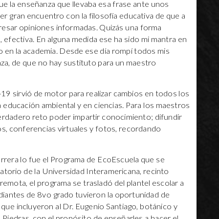
 que la enseñanza que llevaba esa frase ante unos
r gran encuentro con la filosofía educativa de que a
xpresar opiniones informadas. Quizás una forma
, efectiva. En alguna medida ese ha sido mi mantra en
 en la academia. Desde ese día rompí todos mis
a, de que no hay sustituto para un maestro
19 sirvió de motor para realizar cambios en todos los
a educación ambiental y en ciencias. Para los maestros
rdadero reto poder impartir conocimiento; difundir
os, conferencias virtuales y fotos, recordando
rrera lo fue el Programa de EcoEscuela que se
atorio de la Universidad Interamericana, recinto
emota, el programa se trasladó del plantel escolar a
iantes de 8vo grado tuvieron la oportunidad de
 que incluyeron al Dr. Eugenio Santiago, botánico y
o Piedras, con el propósito de enseñarles a hacer el