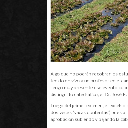
Algo que no podrán recobrar los estud
tenido en vivo a un profesor en el cam
Tengo muy presente ese evento cuand
distinguido catedrático, el Dr. José E.
Luego del primer examen, el excelso p
dos veces “vacas contentas”, pues a t
aprobación subiendo y bajando la cab