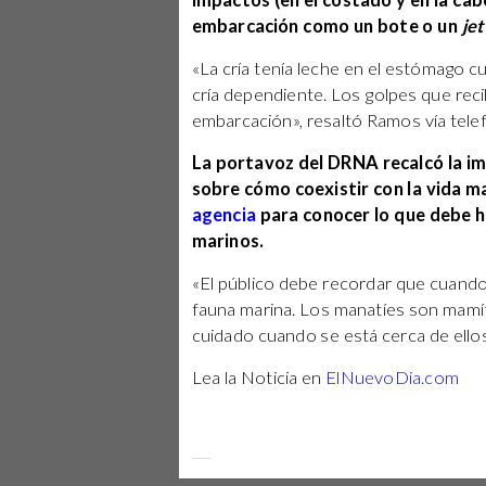
impactos (en el costado y en la ca
embarcación como un bote o un
jet
«La cría tenía leche en el estómago cu
cría dependiente. Los golpes que rec
embarcación», resaltó Ramos vía telef
La portavoz del DRNA recalcó la i
sobre cómo coexistir con la vida ma
agencia
para conocer lo que debe 
marinos.
«El público debe recordar que cuando 
fauna marina. Los manatíes son mam
cuidado cuando se está cerca de ello
Lea la Noticia en
ElNuevoDia.com