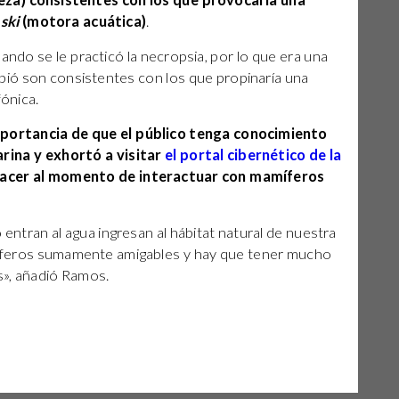
beza) consistentes con los que provocaría una
 ski
(motora acuática)
.
ando se le practicó la necropsia, por lo que era una
ibió son consistentes con los que propinaría una
ónica.
mportancia de que el público tenga conocimiento
rina y exhortó a visitar
el portal cibernético de la
hacer al momento de interactuar con mamíferos
entran al agua ingresan al hábitat natural de nuestra
íferos sumamente amigables y hay que tener mucho
s», añadió Ramos.