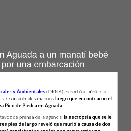
n Aguada a un manatí bebé
 por una embarcación
rales y Ambientales
(DRNA) exhortó al público a
tuar con animales marinos
luego que encontraron el
ya Pico de Piedra en Aguada
.
rtavoz de prensa de la agencia,
la necropsia que se le
res pies de largo reveló que murió a causa de dos