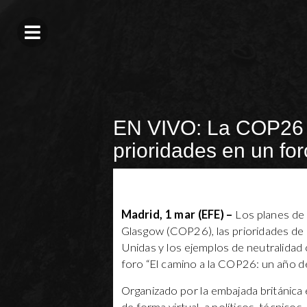
EN VIVO: La COP26 
prioridades en un fo
Madrid, 1 mar (EFE) –
Los planes de l
Glasgow (COP26), las prioridades de 
Unidas y los ejemplos de neutralidad c
foro “El camino a la COP26: un año d
Organizado por la embajada británica e