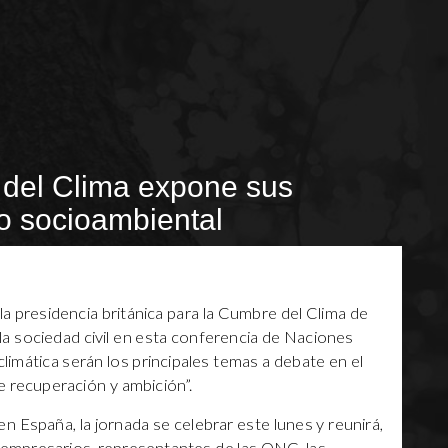
del Clima expone sus
ro socioambiental
a presidencia británica para la Cumbre del Clima de
la sociedad civil en esta conferencia de Naciones
limática serán los principales temas a debate en el
e recuperación y ambición”.
n España, la jornada se celebrar este lunes y reunirá,