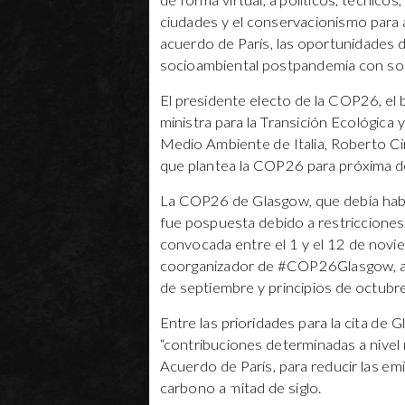
de forma virtual, a políticos, técnico
ciudades y el conservacionismo para a
acuerdo de París, las oportunidades d
socioambiental postpandemia con sol
El presidente electo de la COP26, el 
ministra para la Transición Ecológica 
Medio Ambiente de Italia, Roberto Ci
que plantea la COP26 para próxima d
La COP26 de Glasgow, que debía habe
fue pospuesta debido a restricciones
convocada entre el 1 y el 12 de novie
coorganizador de #COP26Glasgow, ac
de septiembre y principios de octubre
Entre las prioridades para la cita de G
“contribuciones determinadas a nivel 
Acuerdo de París, para reducir las emi
carbono a mitad de siglo.