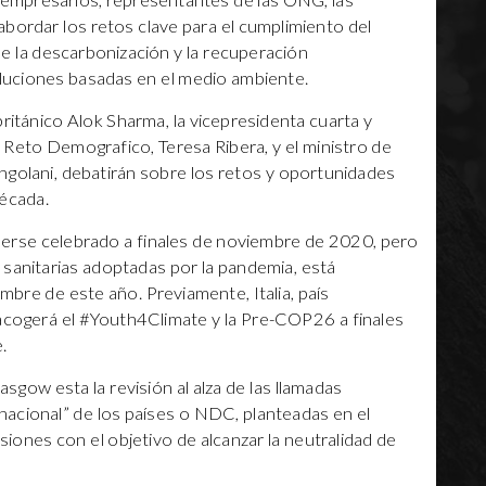
s, empresarios, representantes de las ONG, las
bordar los retos clave para el cumplimiento del
e la descarbonización y la recuperación
uciones basadas en el medio ambiente.
británico Alok Sharma, la vicepresidenta cuarta y
y Reto Demografico, Teresa Ribera, y el ministro de
ngolani, debatirán sobre los retos y oportunidades
écada.
rse celebrado a finales de noviembre de 2020, pero
 sanitarias adoptadas por la pandemia, está
mbre de este año. Previamente, Italia, país
ogerá el #Youth4Climate y la Pre-COP26 a finales
.
lasgow esta la revisión al alza de las llamadas
nacional” de los países o NDC, planteadas en el
siones con el objetivo de alcanzar la neutralidad de