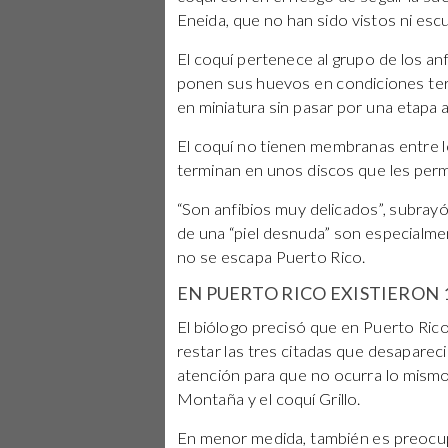
Eneida, que no han sido vistos ni e
El coquí pertenece al grupo de los anf
ponen sus huevos en condiciones ter
en miniatura sin pasar por una etapa 
El coquí no tienen membranas entre l
terminan en unos discos que les permi
“Son anfibios muy delicados”, subrayó
de una “piel desnuda” son especialmen
no se escapa Puerto Rico.
EN PUERTO RICO EXISTIERON 
El biólogo precisó que en Puerto Rico
restar las tres citadas que desapareci
atención para que no ocurra lo mismo c
Montaña y el coquí Grillo.
En menor medida, también es preocupan