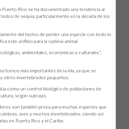
, en Puerto Rico se ha documentado una tendencia al
iodos de sequía, particularmente en la década de los
olamente del hecho de perder una especie con todo lo
fica este anfibio para la cadena animal.
cológicas, ambientales, económicas y culturales”,
cturnos más importantes de la isla, ya que se
 y otros invertebrados pequeños.
e actúa como un control biológico de poblaciones de
cultura, según subrayó.
ores son también presa para muchas especies que
 culebras, aves y muchos invertebrados, siendo así
rias en Puerto Rico y el Caribe.