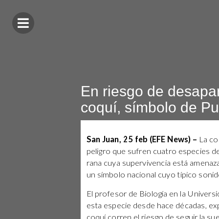
En riesgo de desapar
coquí, símbolo de Pu
San Juan, 25 feb (EFE News) –
La co
peligro que sufren cuatro especies de 
rana cuya supervivencia está amenaza
un símbolo nacional cuyo típico sonido
El profesor de Biología en la Univers
esta especie desde hace décadas, exp
coquí corren el riesgo de seguir la su