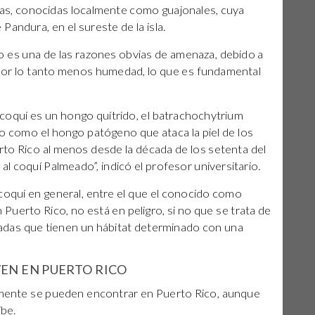
vas, conocidas localmente como guajonales, cuya
e Pandura, en el sureste de la isla.
co es una de las razones obvias de amenaza, debido a
 por lo tanto menos humedad, lo que es fundamental
l coquí es un hongo quítrido, el batrachochytrium
do como el hongo patógeno que ataca la piel de los
rto Rico al menos desde la década de los setenta del
al coquí Palmeado”, indicó el profesor universitario.
coquí en general, entre el que el conocido como
uerto Rico, no está en peligro, si no que se trata de
adas que tienen un hábitat determinado con una
VEN EN PUERTO RICO
lamente se pueden encontrar en Puerto Rico, aunque
ibe.