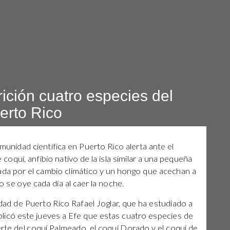
ición cuatro especies del
erto Rico
munidad científica en Puerto Rico alerta ante el
coquí, anfibio nativo de la isla similar a una pequeña
da por el cambio climático y un hongo que acechan a
 se oye cada día al caer la noche.
idad de Puerto Rico Rafael Joglar, que ha estudiado a
licó este jueves a Efe que estas cuatro especies de
erte del coquí Palmeado, el coquí Dorado y el coquí de