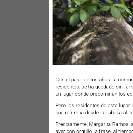
Con el paso de los años, la comun
residentes, se ha quedado sin far
un lugar donde predominan los ed
Pero los residentes de este lugar 
que retumba desde la cabeza al co
Precisamente, Margarita Ramos, se
ayer con orgullo la frase, al tie