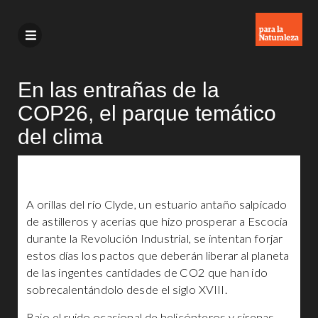
En las entrañas de la
COP26, el parque temático
del clima
A orillas del río Clyde, un estuario antaño salpicado
de astilleros y acerías que hizo prosperar a Escocia
durante la Revolución Industrial, se intentan forjar
estos días los pactos que deberán liberar al planeta
de las ingentes cantidades de CO2 que han ido
sobrecalentándolo desde el siglo XVIII.
Bajo el ruido ocasional de helicópteros y sirenas,