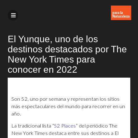
El Yunque, uno de los
destinos destacados por The
New York Times para
conocer en 2022
Son 52, uno por semana y representan los sitios
más espectaculares del mundo para recorrer en un
año.
La tradicional lista “
52 Places
” del periódico The
New York Times destaca entre sus destinos a El