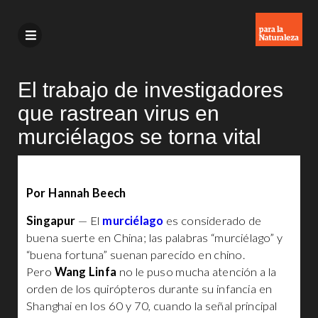
El trabajo de investigadores
que rastrean virus en
murciélagos se torna vital
Por Hannah Beech
Singapur
— El
murciélago
es considerado de
buena suerte en China; las palabras “murciélago” y
“buena fortuna” suenan parecido en chino.
Pero
Wang Linfa
no le puso mucha atención a la
orden de los quirópteros durante su infancia en
Shanghai en los 60 y 70, cuando la señal principal