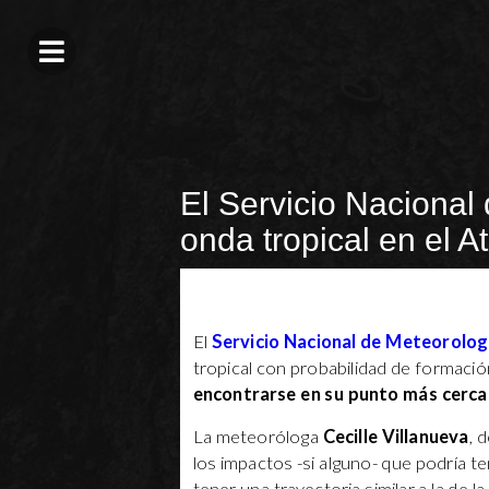
El Servicio Nacional 
onda tropical en el At
El
Servicio Nacional de Meteorolog
tropical con probabilidad de formació
encontrarse en su punto más cercan
La meteoróloga
Cecille Villanueva
, 
los impactos -si alguno- que podría te