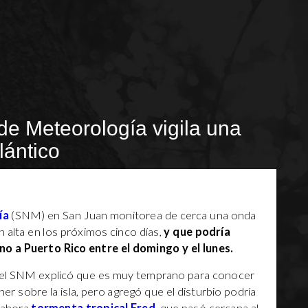
de Meteorología vigila una
lántico
ía
(SNM) en San Juan monitorea de cerca una onda
n alta en los próximos cinco días,
y que podría
o a Puerto Rico entre el domingo y el lunes.
del SNM explicó que es muy temprano para conocer
ner sobre la isla, pero agregó que el disturbio podría