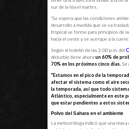
tener una trayectoria similar a la de l
sur de la isla el martes.
“Se espera que las condiciones ambi
desarrollo a medida que se va traslad
tropical se forme para principios de
hacia el oeste y se acerque a la cuenca
Según el boletín de las 2:00 p.m. del
C
disturbio tiene ahora
un 60% de prob
70% en los próximos cinco días.
Se 
“Estamos en el pico de la tempora
afectar el sistema como el aire sec
la temporada, así que todo sistema
Atlántico, especialmente en este pe
que estar pendientes a estos sist
Polvo del Sahara en el ambiente
La meteoróloga indicó que una masa 