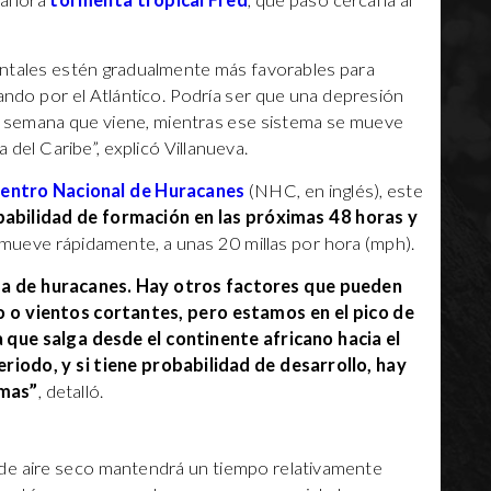
a ahora
tormenta tropical Fred
, que pasó cercana al
entales estén gradualmente más favorables para
ando por el Atlántico. Podría ser que una depresión
 la semana que viene, mientras ese sistema se mueve
 del Caribe”, explicó Villanueva.
entro Nacional de Huracanes
(NHC, en inglés), este
abilidad de formación en las próximas 48 horas y
mueve rápidamente, a unas 20 millas por hora (mph).
da de huracanes. Hay otros factores que pueden
o o vientos cortantes, pero estamos en el pico de
 que salga desde el continente africano hacia el
riodo, y si tiene probabilidad de desarrollo, hay
emas”
, detalló.
de aire seco mantendrá un tiempo relativamente