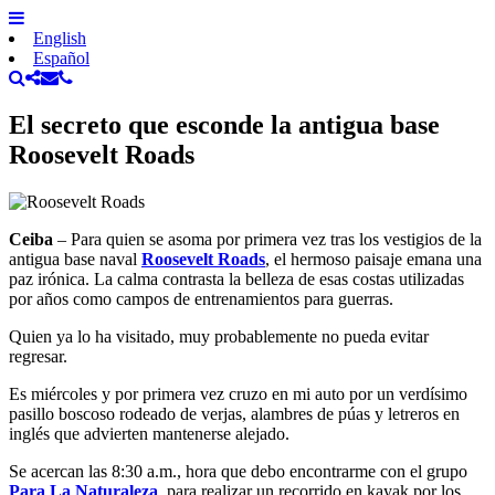
English
Español
El secreto que esconde la antigua base
Roosevelt Roads
Ceiba
– Para quien se asoma por primera vez tras los vestigios de la
antigua base naval
Roosevelt Roads
, el hermoso paisaje emana una
paz irónica. La calma contrasta la belleza de esas costas utilizadas
por años como campos de entrenamientos para guerras.
Quien ya lo ha visitado, muy probablemente no pueda evitar
regresar.
Es miércoles y por primera vez cruzo en mi auto por un verdísimo
pasillo boscoso rodeado de verjas, alambres de púas y letreros en
inglés que advierten mantenerse alejado.
Se acercan las 8:30 a.m., hora que debo encontrarme con el grupo
Para La Naturaleza
, para realizar un recorrido en kayak por los