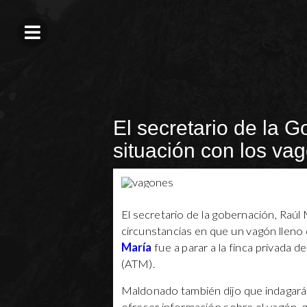
El secretario de la G
situación con los va
El secretario de la gobernación, Raúl 
circunstancias en que un vagón lleno
María
fue a parar a la finca privada 
(ATM).
Maldonado también dijo que indagará