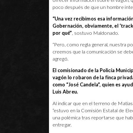
ofrecer información sobre el vagón, q
poco después de que un hombre inten
“Una vez recibimos esa información
Gobernación, obviamente, el ‘track
por qué”
, sostuvo Maldonado.
“Pero, como regla general, nuestra pol
creemos que la comunicación se debe 
agregó.
El comisionado de la Policía Munici
vagón lo robaron de la finca priva
como “José Candela”, quien es ayud
Luis Abreu.
Al indicar que en el terreno de Matía
“estuvo en la Comisión Estatal de Ele
una polémica tras reportarse que ha
entregar.