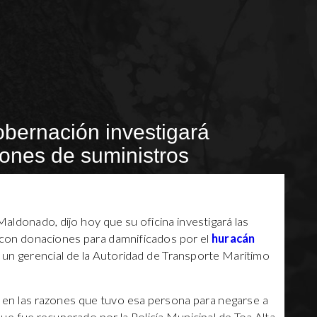
obernación investigará
gones de suministros
Maldonado, dijo hoy que su oficina investigará las
 con donaciones para damnificados por el
huracán
de un gerencial de la Autoridad de Transporte Marítimo
 en las razones que tuvo esa persona para negarse a