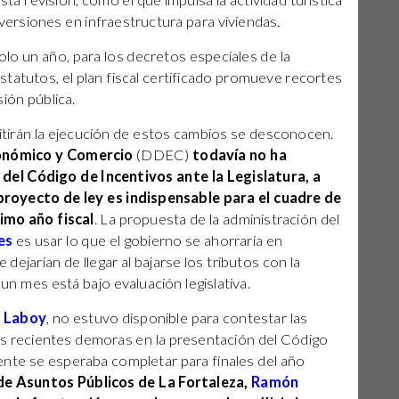
sta revisión, como el que impulsa la actividad turística
nversiones en infraestructura para viviendas.
lo un año, para los decretos especiales de la
 estatutos, el plan fiscal certificado promueve recortes
ión pública.
itirán la ejecución de estos cambios se desconocen.
onómico y Comercio
(DDEC)
todavía no ha
el Código de Incentivos ante la Legislatura, a
royecto de ley es indispensable para el cuadre de
imo año fiscal
. La propuesta de la administración del
es
es usar lo que el gobierno se ahorraría en
 dejarían de llegar al bajarse los tributos con la
n mes está bajo evaluación legislativa.
 Laboy
, no estuvo disponible para contestar las
ás recientes demoras en la presentación del Código
mente se esperaba completar para finales del año
 de Asuntos Públicos de La Fortaleza,
Ramón