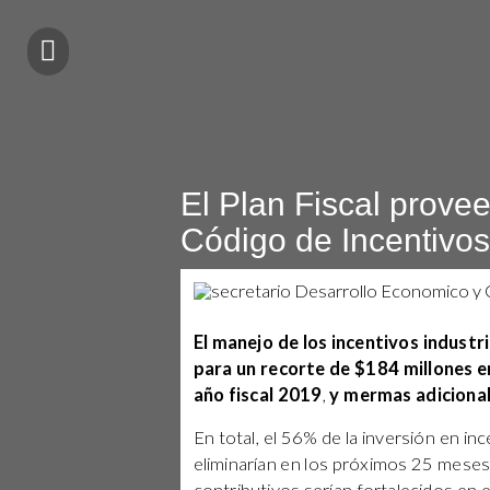
El Plan Fiscal provee
Código de Incentivos
El manejo de los incentivos industr
para un recorte de $184 millones e
año fiscal 2019
,
y mermas adicional
En total, el 56% de la inversión en i
eliminarían en los próximos 25 mese