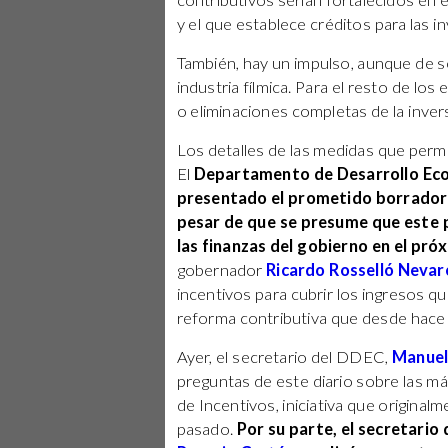
contributivos serían fortalecidos en e
y el que establece créditos para las i
También, hay un impulso, aunque de so
industria fílmica. Para el resto de los
o eliminaciones completas de la invers
Los detalles de las medidas que perm
El
Departamento de Desarrollo Ec
presentado el prometido borrador d
pesar de que se presume que este p
las finanzas del gobierno en el próx
gobernador
Ricardo Rosselló Nevar
incentivos para cubrir los ingresos que
reforma contributiva que desde hace u
Ayer, el secretario del DDEC,
Manuel
preguntas de este diario sobre las m
de Incentivos, iniciativa que original
pasado.
Por su parte, el secretario