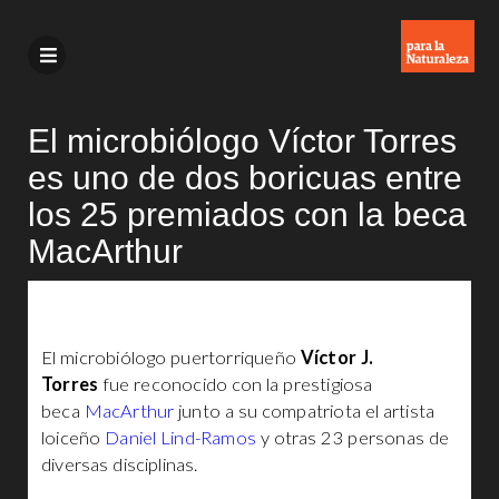
El microbiólogo Víctor Torres
es uno de dos boricuas entre
los 25 premiados con la beca
MacArthur
El microbiólogo puertorriqueño
Víctor J.
Torres
fue reconocido con la prestigiosa
beca
MacArthur
junto a su compatriota el artista
loiceño
Daniel Lind-Ramos
y otras 23 personas de
diversas disciplinas.