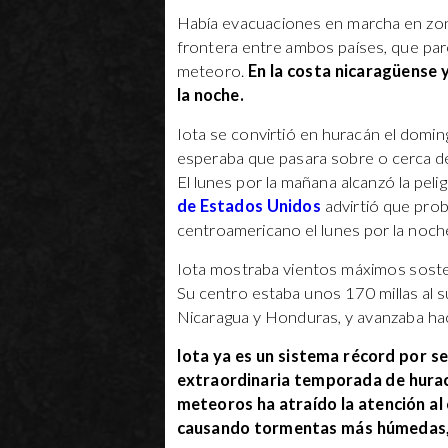
Había evacuaciones en marcha en zon
frontera entre ambos países, que parec
meteoro.
En la costa nicaragüense y
la noche.
Iota se convirtió en huracán el domi
esperaba que pasara sobre o cerca de 
El lunes por la mañana alcanzó la pelig
de Estados Unidos
advirtió que prob
centroamericano el lunes por la noch
Iota mostraba vientos máximos soste
Su centro estaba unos 170 millas al s
Nicaragua y Honduras, y avanzaba hac
Iota ya es un sistema récord por 
extraordinaria temporada de huraca
meteoros ha atraído la atención al 
causando tormentas más húmedas, 