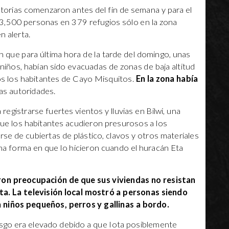
torias comenzaron antes del fin de semana y para el
3,500 personas en 379 refugios sólo en la zona
n alerta.
 que para última hora de la tarde del domingo, unas
 niños, habían sido evacuadas de zonas de baja altitud
dos los habitantes de Cayo Misquitos.
En la zona había
las autoridades.
egistrarse fuertes vientos y lluvias en Bilwi, una
que los habitantes acudieron presurosos a los
se de cubiertas de plástico, clavos y otros materiales
sma forma en que lo hicieron cuando el huracán Eta
ron preocupación de que sus viviendas no resistan
Eta. La televisión local mostró a personas siendo
niños pequeños, perros y gallinas a bordo.
iesgo era elevado debido a que Iota posiblemente