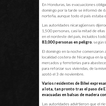
En Honduras, las evacuaciones obliga
domingo por la tarde se informó de 6
norteña, aunque todo el país estaba e
Las autoridades nicaragüenses dijeron
1,500 personas, casi la mitad de ellas
en el nordeste del país, incluidos to
83,000 personas en peligro
, según 
El domingo en la noche comenzaron a r
localidad costera de Nicaragua en la 
mercados y ferreterías para abastecer
para reforzar sus viviendas, de la mi
azotó el 3 de noviembre.
Varios residentes de Bilwi expresa
a Iota, tan pronto tras el paso de 
evacuadas en balsas de madera con 
Las autoridades advirtieron que el r