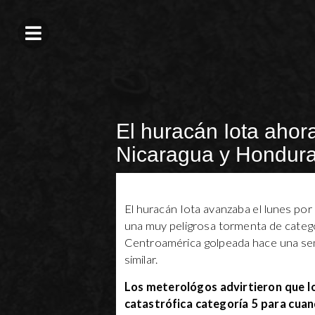
El huracán Iota ahora
Nicaragua y Hondur
El huracán Iota avanzaba el lunes por 
una muy peligrosa tormenta de catego
Centroamérica golpeada hace una sem
similar.
Los meterológos advirtieron que Io
catastrófica categoría 5 para cuan