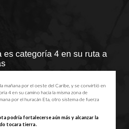
 es categoría 4 en su ruta a
as
la mañana por el oeste del Caribe, y se convirtió en
ría 4 en su camino hacia la misma zona de
ana por el huracán Eta, otro sistema de fuerza
ta podría fortalecerse aún más y alcanzar la
do tocara tierra.