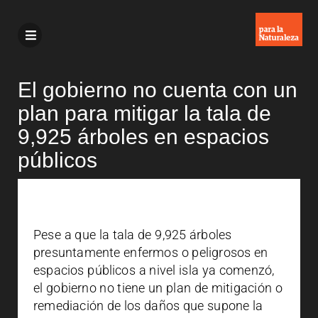
El gobierno no cuenta con un
plan para mitigar la tala de
9,925 árboles en espacios
públicos
Pese a que la tala de 9,925 árboles
presuntamente enfermos o peligrosos en
espacios públicos a nivel isla ya comenzó,
el gobierno no tiene un plan de mitigación o
remediación de los daños que supone la