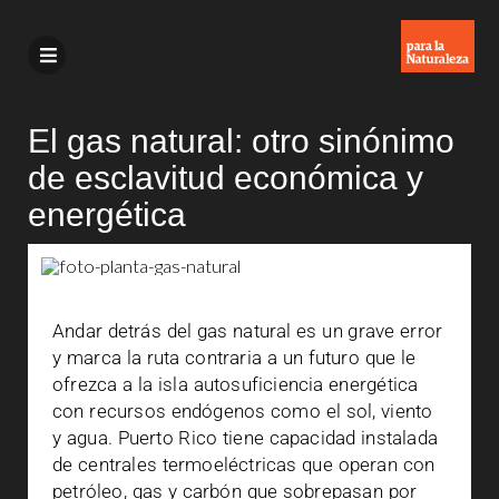
El gas natural: otro sinónimo
de esclavitud económica y
energética
Andar detrás del gas natural es un grave error
y marca la ruta contraria a un futuro que le
ofrezca a la isla autosuficiencia energética
con recursos endógenos como el sol, viento
y agua. Puerto Rico tiene capacidad instalada
de centrales termoeléctricas que operan con
petróleo, gas y carbón que sobrepasan por