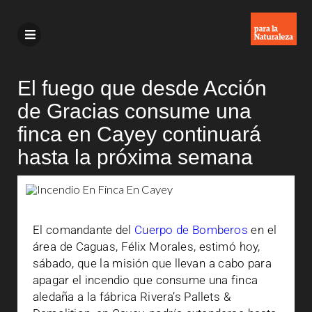
El fuego que desde Acción
de Gracias consume una
finca en Cayey continuará
hasta la próxima semana
El comandante del
Cuerpo de Bomberos
en el
área de Caguas, Félix Morales, estimó hoy,
sábado, que la misión que llevan a cabo para
apagar el incendio que consume una finca
aledaña a la fábrica Rivera’s Pallets &