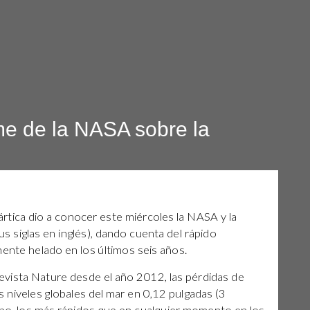
me de la NASA sobre la
rtica dio a conocer este miércoles la NASA y la
s siglas en inglés), dando cuenta del rápido
nente helado en los últimos seis años.
revista Nature desde el año 2012, las pérdidas de
s niveles globales del mar en 0,12 pulgadas (3