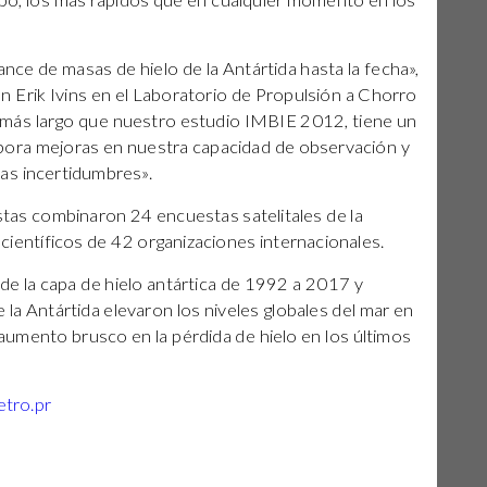
mpo, los más rápidos que en cualquier momento en los
ance de masas de hielo de la Antártida hasta la fecha»,
ión Erik Ivins en el Laboratorio de Propulsión a Chorro
 más largo que nuestro estudio IMBIE 2012, tiene un
pora mejoras en nuestra capacidad de observación y
las incertidumbres».
istas combinaron 24 encuestas satelitales de la
 científicos de 42 organizaciones internacionales.
 de la capa de hielo antártica de 1992 a 2017 y
 la Antártida elevaron los niveles globales del mar en
 aumento brusco en la pérdida de hielo en los últimos
tro.pr