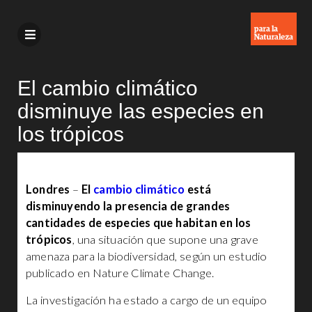
El cambio climático
disminuye las especies en
los trópicos
Londres
–
El
cambio climático
está
disminuyendo la presencia de grandes
cantidades de especies que habitan en los
trópicos
, una situación que supone una grave
amenaza para la biodiversidad, según un estudio
publicado en Nature Climate Change.
La investigación ha estado a cargo de un equipo